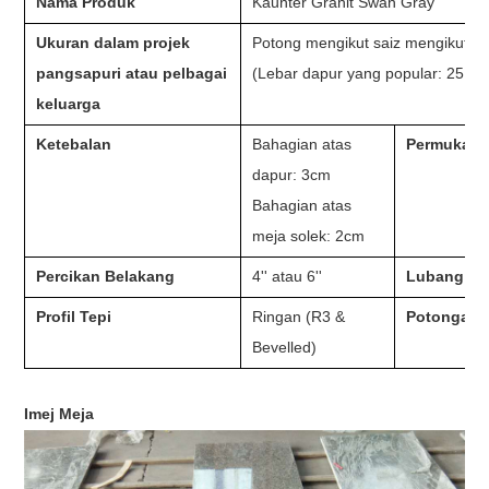
Nama Produk
Kaunter Granit Swan Gray
Ukuran dalam projek
Potong mengikut saiz mengikut p
pangsapuri atau pelbagai
(Lebar dapur yang popular: 25 1/
keluarga
Ketebalan
Bahagian atas
Permukaa
dapur: 3cm
Bahagian atas
meja solek: 2cm
Percikan Belakang
4
''
atau 6
''
Lubang Ke
Profil Tepi
Ringan (R3 &
Potongan 
Bevelled)
Imej Meja