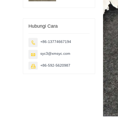
Hubungi Cara
+86-13774667194

syc3@xmsyc.com

+86-592-5620987
