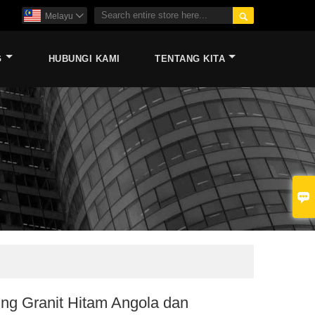

Melayu

G
HUBUNGI KAMI
TENTANG KITA

ing Granit Hitam Angola dan