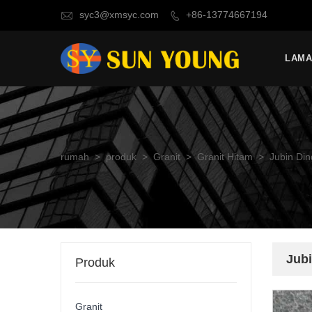
syc3@xmsyc.com
+86-13774667194


LAM
rumah
>
produk
>
Granit
>
Granit Hitam
>
Jubin Din
Jubi
Produk
Granit