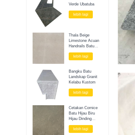
Verde Ubatuba
lebih lagi
Thala Beige
Limestone Acuan
Handrails Batu
Cornice
lebih lagi
Bangku Batu
Landskap Granit
Kelabu Kustom
lebih lagi
Cetakan Cornice
Batu Hijau Biru
Hijau Dinding
Luaran
lebih lagi