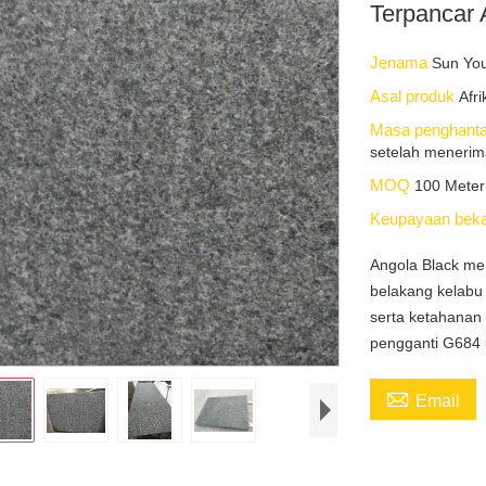
Terpancar 
Jenama
Sun Yo
Asal produk
Afri
Masa penghant
setelah menerim
MOQ
100 Meter 
Keupayaan bek
Angola Black mem
belakang kelabu 
serta ketahanan
pengganti G684 

Email