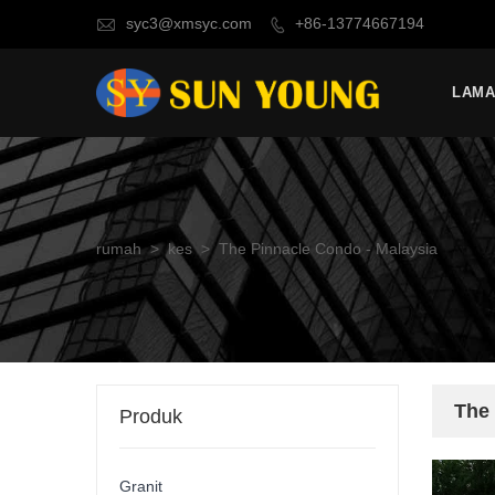
syc3@xmsyc.com
+86-13774667194


LAM
rumah
>
kes
>
The Pinnacle Condo - Malaysia
The 
Produk
Granit