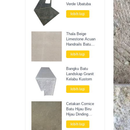
Verde Ubatuba
lebih lagi
Thala Beige
Limestone Acuan
Handrails Batu
Cornice
lebih lagi
Bangku Batu
Landskap Granit
Kelabu Kustom
lebih lagi
Cetakan Cornice
Batu Hijau Biru
Hijau Dinding
Luaran
lebih lagi