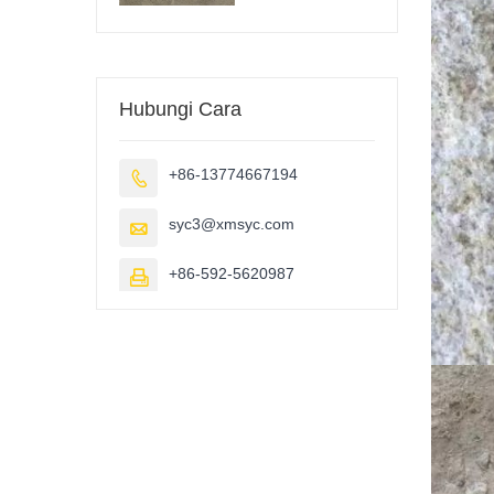
Hubungi Cara
+86-13774667194

syc3@xmsyc.com

+86-592-5620987
