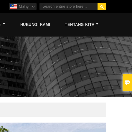

Melayu

G
HUBUNGI KAMI
TENTANG KITA
